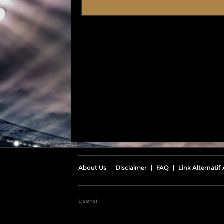
About Us
|
Disclaimer
|
FAQ
|
Link Alternati
Lisensi